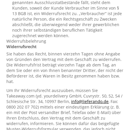
genannten Ausschlusstatbestände fällt, steht dem
Kunden, soweit der Kunde Verbraucher im Sinne von §
13 BGB ist, ein Widerrufsrecht zu. „Verbraucher“ ist jede
natürliche Person, die ein Rechtsgeschäft zu Zwecken
abschließt, die überwiegend weder ihrer gewerblichen
noch ihrer selbständigen beruflichen Tätigkeit
zugerechnet werden können.
Widerrufsbelehrung
Widerrufsrecht
Sie haben das Recht, binnen vierzehn Tagen ohne Angabe
von Gründen den Vertrag mit dem Geschäft zu widerrufen.
Die Widerrufsfrist beträgt vierzehn Tage ab dem Tag, an
dem Sie oder ein von Ihnen benannter Dritter, der nicht der
Beförderer ist, die Waren in Besitz genommen haben bzw.
hat.
Um Ihr Widerrufsrecht auszuüben, müssen Sie
Takeaway.com (yd. yourdelivery GmbH, Cuvrystr. 50, 52, 54 /
Schlesische Str. 34, 10997 Berlin,
info@lieferando.de
, Fax:
0800 202 07 702) mittels einer eindeutigen Erklärung (z. B.
ein mit der Post versandter Brief, Telefax oder E-Mail) über
Ihren Entschluss, den Vertrag mit dem Geschäft zu
widerrufen, informieren. Sie können dafür das beigefügte
Muster-Widerrufsformular verwenden, das jedoch nicht